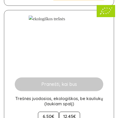
be
chosen
on
the
product
page
Pranešti, kai bus
Trešnės juodosios, ekologiškos, be kauliukų
(laukiam spalį)
This
product
6.50€
12.45€