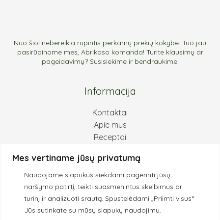
Nuo šiol nebereikia rūpintis perkamų prekių kokybe. Tuo jau
pasirūpinome mes, Abrikoso komanda! Turite klausimų ar
pageidavimų? Susisiekime ir bendraukime.
Informacija
Kontaktai
Apie mus
Receptai
Pirkimas ir grąžinimas
Mes vertiname jūsų privatumą
Privatumo politika
Naudojame slapukus siekdami pagerinti jūsų
Kokybės principai
naršymo patirtį, teikti suasmenintus skelbimus ar
turinį ir analizuoti srautą.
Spustelėdami „Priimti visus“
Jūs sutinkate su mūsų slapukų naudojimu.