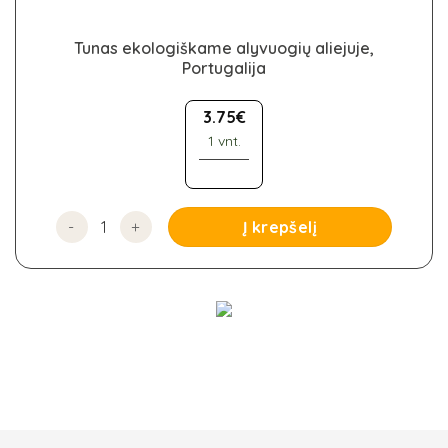
Tunas ekologiškame alyvuogių aliejuje,
Portugalija
3.75
€
1 vnt.
produkto kiekis: Tunas ekologiškame alyvuogių aliejuje
Į krepšelį