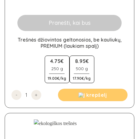
Pranešti, kai bus
Trešnės džiovintos geltonosios, be kauliukų,
PREMIUM (laukiam spalį)
This
product
4.75€
8.95€
has
250 g
500 g
multiple
19.00€/kg
17.90€/kg
variants.
The
options
produkto kiekis: Trešnės džiovintos geltonosios, be kaul
Į krepšelį
may
be
chosen
on
the
product
page