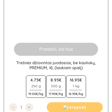
Pranešti, kai bus
Trešnės džiovintos juodosios, be kauliukų,
PREMIUM, XL (laukiam spalį)
This
product
4.75€
8.95€
16.95€
has
250 g
500 g
1 kg
multiple
19.00€/kg
17.90€/kg
16.95€/kg
variants.
The
options
produkto kiekis: Trešnės džiovintos juodosios, be kauliuk
Į krepšelį
may