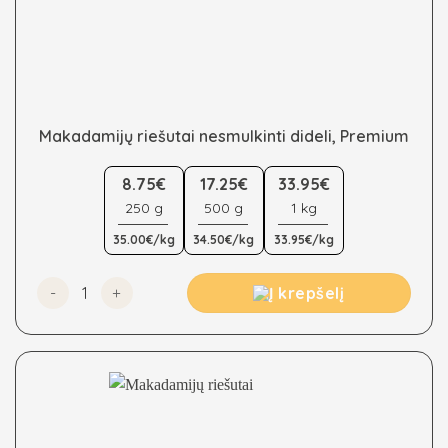
Makadamijų riešutai nesmulkinti dideli, Premium
This
product
8.75€
17.25€
33.95€
has
250 g
500 g
1 kg
multiple
35.00€/kg
34.50€/kg
33.95€/kg
variants.
The
options
produkto kiekis: Makadamijų riešutai nesmulkinti dideli
Į krepšelį
may
be
chosen
on
the
product
page