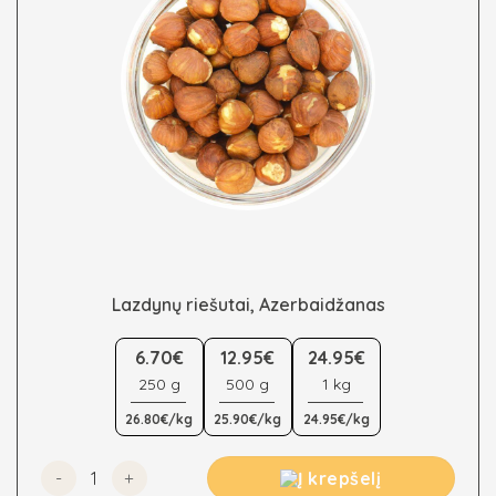
Lazdynų riešutai, Azerbaidžanas
This
product
6.70€
12.95€
24.95€
has
250 g
500 g
1 kg
multiple
26.80€/kg
25.90€/kg
24.95€/kg
variants.
The
options
produkto kiekis: Lazdynų riešutai, Azerbaidžanas
Į krepšelį
may