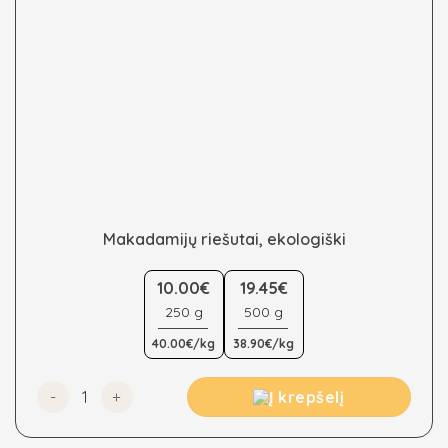
Makadamijų riešutai, ekologiški
This
product
10.00€
19.45€
has
250 g
500 g
multiple
40.00€/kg
38.90€/kg
variants.
The
options
produkto kiekis: Makadamijų riešutai, ekologiški
Į krepšelį
may
be