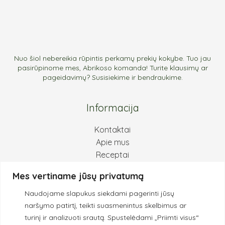
Nuo šiol nebereikia rūpintis perkamų prekių kokybe. Tuo jau
pasirūpinome mes, Abrikoso komanda! Turite klausimų ar
pageidavimų? Susisiekime ir bendraukime.
Informacija
Kontaktai
Apie mus
Receptai
Pirkimas ir grąžinimas
Mes vertiname jūsų privatumą
Privatumo politika
Naudojame slapukus siekdami pagerinti jūsų
Kokybės principai
naršymo patirtį, teikti suasmenintus skelbimus ar
turinį ir analizuoti srautą.
Spustelėdami „Priimti visus“