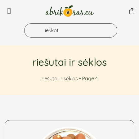
Skip
to
content
riešutai ir sėklos
riešutai ir sėklos
•
Page 4