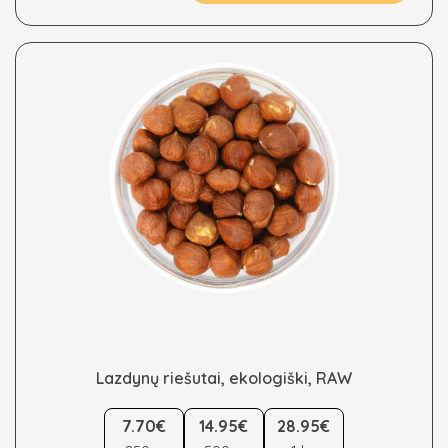
be
chosen
on
the
product
page
Lazdynų riešutai, ekologiški, RAW
This
product
7.70€
14.95€
28.95€
has