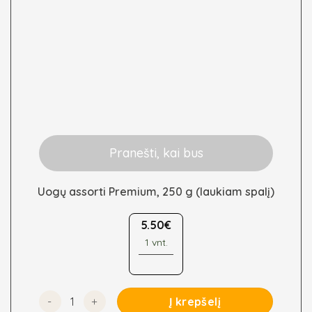
Pranešti, kai bus
Uogų assorti Premium, 250 g (laukiam spalį)
5.50
€
1 vnt.
produkto kiekis: Uogų assorti Premium, 250 g (laukiam
Į krepšelį