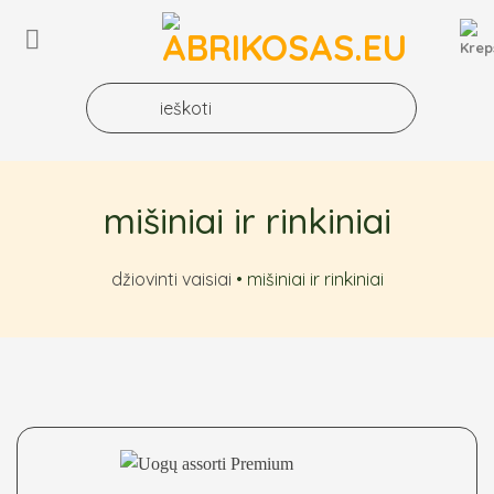
Skip
to
content
mišiniai ir rinkiniai
džiovinti vaisiai
•
mišiniai ir rinkiniai