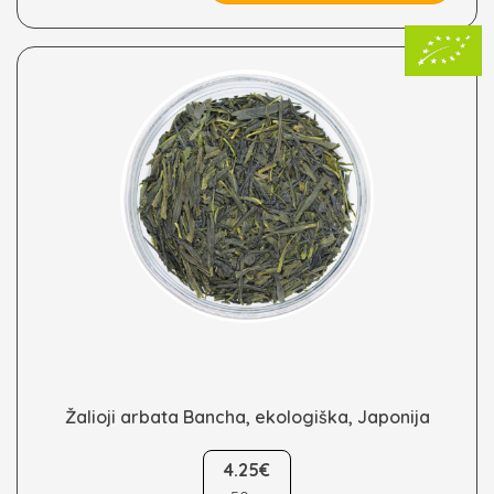
be
chosen
on
the
product
page
Žalioji arbata Bancha, ekologiška, Japonija
This
product
4.25€
has