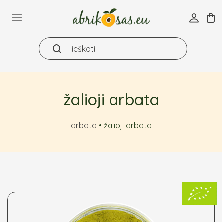
Skip
to
content
žalioji arbata
arbata
•
žalioji arbata