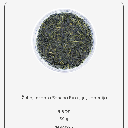
chosen
on
the
product
page
Žalioji arbata Sencha Fukujyu, Japonija
This
product
3.80€
has
50 g
multiple
76.00€/kg