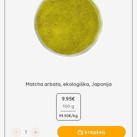
Matcha arbata, ekologiška, Japonija
This
product
9.95€
has
100 g
multiple
99.50€/kg
variants.
The
options
produkto kiekis: Matcha arbata, ekologiška, Japonija
Į krepšelį
may