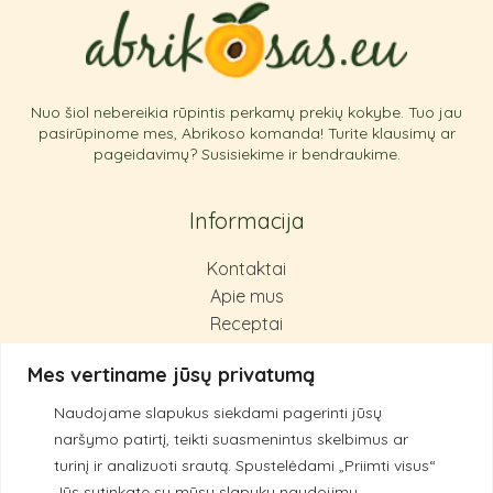
Nuo šiol nebereikia rūpintis perkamų prekių kokybe. Tuo jau
pasirūpinome mes, Abrikoso komanda! Turite klausimų ar
pageidavimų? Susisiekime ir bendraukime.
Informacija
Kontaktai
Apie mus
Receptai
Pirkimas ir grąžinimas
Mes vertiname jūsų privatumą
Privatumo politika
Naudojame slapukus siekdami pagerinti jūsų
Kokybės principai
naršymo patirtį, teikti suasmenintus skelbimus ar
turinį ir analizuoti srautą.
Spustelėdami „Priimti visus“
Jūs sutinkate su mūsų slapukų naudojimu.