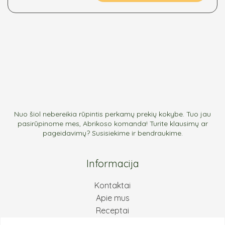
be
chosen
on
the
product
page
Nuo šiol nebereikia rūpintis perkamų prekių kokybe. Tuo jau
pasirūpinome mes, Abrikoso komanda! Turite klausimų ar
pageidavimų? Susisiekime ir bendraukime.
Informacija
Kontaktai
Apie mus
Receptai