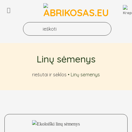
Skip
to
content
Linų sėmenys
riešutai ir sėklos
•
Linų sėmenys