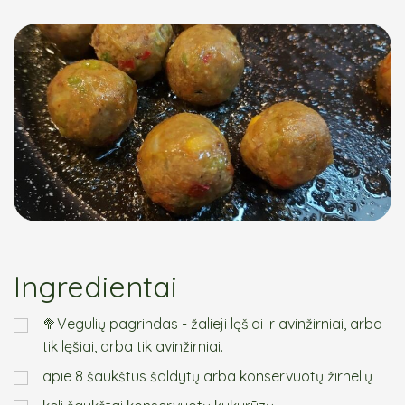
Ingredientai
🥦Vegulių pagrindas - žalieji lęšiai ir avinžirniai, arba
tik lęšiai, arba tik avinžirniai.
apie 8 šaukštus šaldytų arba konservuotų žirnelių