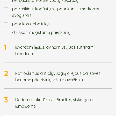
keli šaukštai konservuotų kukurūzų
patroškintų kopūstų su paprikomis, morkomis,
svogūnais.
paprikos gabaliukų
druskos, mėgstamų prieskonių
1
Išverdam lęšius, avinžirnius, juos sutrinam
blenderiu.
2
Patroškintus ant alyvuogių aliejaus daržoves
beriame prie išvirtų lęšių ir avinžirnių
3
Dedame kukurūzus ir žirnelius, viską gerai
išmaišome.