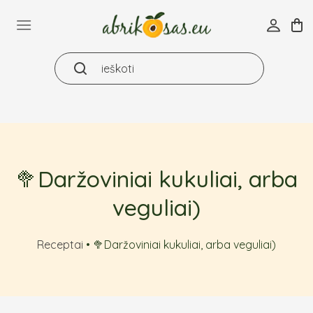
Skip
to
content
🥦Daržoviniai kukuliai, arba
veguliai)
Receptai
•
🥦Daržoviniai kukuliai, arba veguliai)