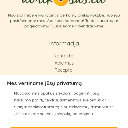
Nuo šiol nebereikia rūpintis perkamų prekių kokybe. Tuo jau
pasirūpinome mes, Abrikoso komanda! Turite klausimų ar
pageidavimų? Susisiekime ir bendraukime.
Informacija
Kontaktai
Apie mus
Receptai
Pirkimas ir grąžinimas
Mes vertiname jūsų privatumą
Privatumo politika
Naudojame slapukus siekdami pagerinti jūsų
Kokybės principai
naršymo patirtį, teikti suasmenintus skelbimus ar
turinį ir analizuoti srautą.
Spustelėdami „Priimti visus“
Jūs sutinkate su mūsų slapukų naudojimu.
© 2022 Abrikosas.eu