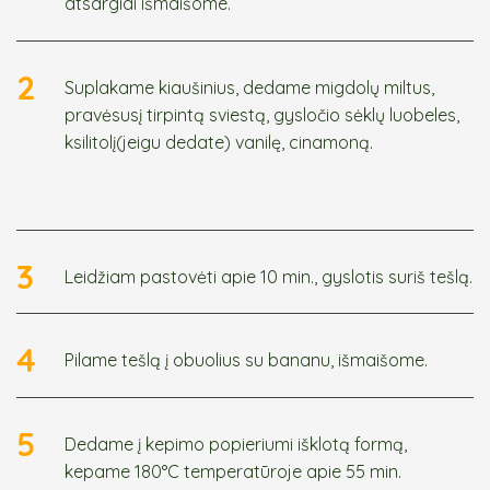
atsargiai išmaišome.
2
Suplakame kiaušinius, dedame migdolų miltus,
pravėsusį tirpintą sviestą, gysločio sėklų luobeles,
ksilitolį(jeigu dedate) vanilę, cinamoną.
3
Leidžiam pastovėti apie 10 min., gyslotis suriš tešlą.
4
Pilame tešlą į obuolius su bananu, išmaišome.
5
Dedame į kepimo popieriumi išklotą formą,
kepame 180°C temperatūroje apie 55 min.