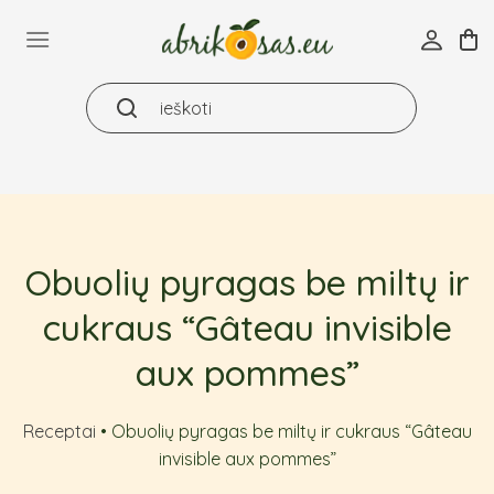
Skip
to
content
Obuolių pyragas be miltų ir
cukraus “Gâteau invisible
aux pommes”
Receptai
•
Obuolių pyragas be miltų ir cukraus “Gâteau
invisible aux pommes”