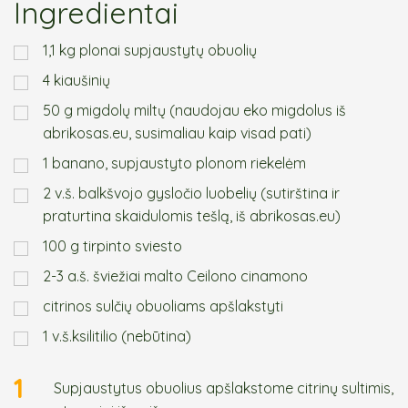
Ingredientai
1,1 kg plonai supjaustytų obuolių
4 kiaušinių
50 g migdolų miltų (naudojau eko migdolus iš
abrikosas.eu, susimaliau kaip visad pati)
1 banano, supjaustyto plonom riekelėm
2 v.š. balkšvojo gysločio luobelių (sutirština ir
praturtina skaidulomis tešlą, iš abrikosas.eu)
100 g tirpinto sviesto
2-3 a.š. šviežiai malto Ceilono cinamono
citrinos sulčių obuoliams apšlakstyti
1 v.š.ksilitilio (nebūtina)
1
Supjaustytus obuolius apšlakstome citrinų sultimis,