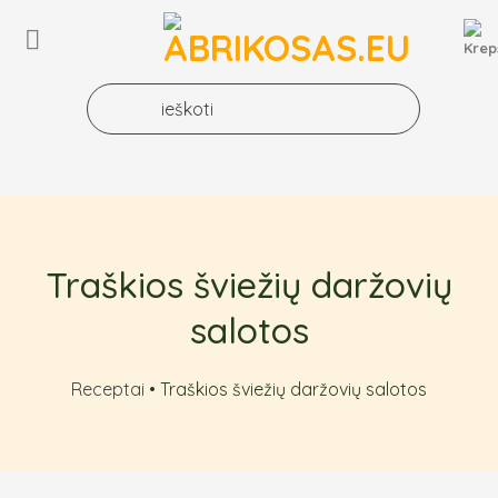
Skip
to
content
Traškios šviežių daržovių
salotos
Receptai
•
Traškios šviežių daržovių salotos