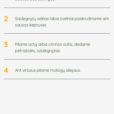
2
Saulėgrąžų sėklas labai švelniai paskrudiname ant
sausos keptuvės
3
Pilame actą arba citrinos sultis, dedame
petražoles, saulėgrąžas.
4
Ant viršaus pilame moliūgų aliejaus.