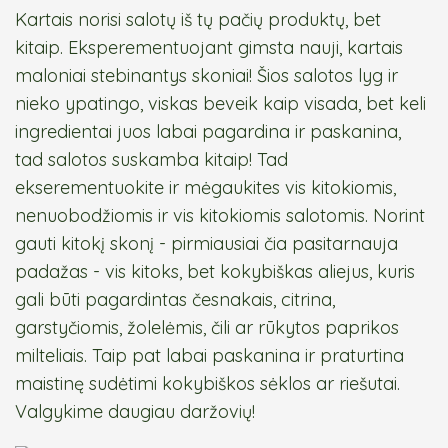
Kartais norisi salotų iš tų pačių produktų, bet
kitaip. Eksperementuojant gimsta nauji, kartais
maloniai stebinantys skoniai! Šios salotos lyg ir
nieko ypatingo, viskas beveik kaip visada, bet keli
ingredientai juos labai pagardina ir paskanina,
tad salotos suskamba kitaip! Tad
ekserementuokite ir mėgaukites vis kitokiomis,
nenuobodžiomis ir vis kitokiomis salotomis. Norint
gauti kitokį skonį - pirmiausiai čia pasitarnauja
padažas - vis kitoks, bet kokybiškas aliejus, kuris
gali būti pagardintas česnakais, citrina,
garstyčiomis, žolelėmis, čili ar rūkytos paprikos
milteliais. Taip pat labai paskanina ir praturtina
maistinę sudėtimi kokybiškos sėklos ar riešutai.
Valgykime daugiau daržovių!