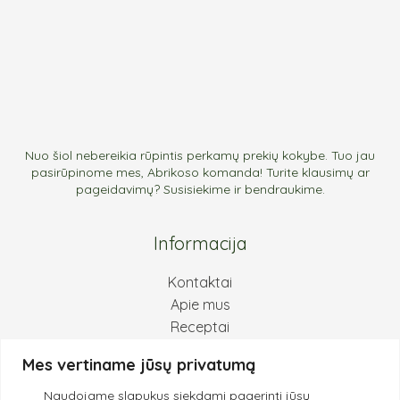
Nuo šiol nebereikia rūpintis perkamų prekių kokybe. Tuo jau
pasirūpinome mes, Abrikoso komanda! Turite klausimų ar
pageidavimų? Susisiekime ir bendraukime.
Informacija
Kontaktai
Apie mus
Receptai
Pirkimas ir grąžinimas
Mes vertiname jūsų privatumą
Privatumo politika
Naudojame slapukus siekdami pagerinti jūsų