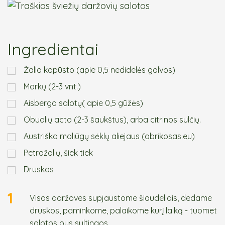
Ingredientai
Žalio kopūsto (apie 0,5 nedidelės galvos)
Morkų (2-3 vnt.)
Aisbergo salotų( apie 0,5 gūžės)
Obuolių acto (2-3 šaukštus), arba citrinos sulčių.
Austriško moliūgų sėklų aliejaus (abrikosas.eu)
Petražolių, šiek tiek
Druskos
1
Visas daržoves supjaustome šiaudeliais, dedame
druskos, paminkome, palaikome kurį laiką - tuomet
salotos bus sultingos.