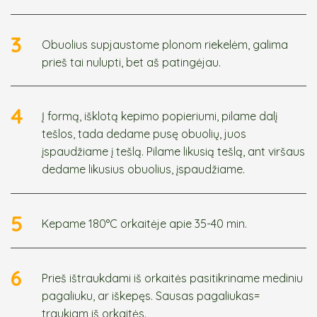
3
Obuolius supjaustome plonom riekelėm, galima
prieš tai nulupti, bet aš patingėjau.
4
Į formą, išklotą kepimo popieriumi, pilame dalį
tešlos, tada dedame pusę obuolių, juos
įspaudžiame į tešlą. Pilame likusią tešlą, ant viršaus
dedame likusius obuolius, įspaudžiame.
5
Kepame 180°C orkaitėje apie 35-40 min.
6
Prieš ištraukdami iš orkaitės pasitikriname mediniu
pagaliuku, ar iškepęs. Sausas pagaliukas=
traukiam iš orkaitės.