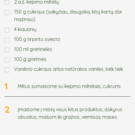
2 a.š. kepimo miltelių
150 g cukraus (sakyčiau, daugoka, kitą kartą dar
mažinsiu)
4 kiaušinių
100 g tirpinto sviesto
100 ml grietinėlės
100 g grietinės
Vanilinio cukraus arba natūralios vanilės, šiek tiek.
1
Miltus sumaišome su kepimo milteliais, cukrumi.
2
Įmaišome į mišinį visus kitus produktus, išskyrus
obuolius, maišom iki gražios, vientisos masės.