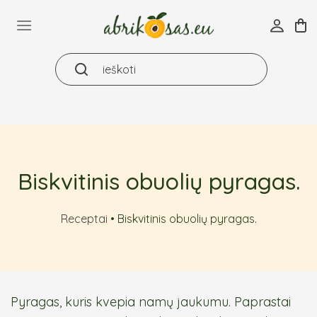
Skip
to
content
Biskvitinis obuolių pyragas.
Receptai
•
Biskvitinis obuolių pyragas.
Pyragas, kuris kvepia namų jaukumu. Paprastai