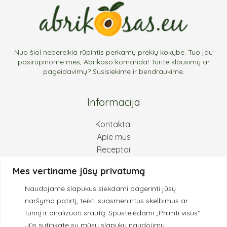
Nuo šiol nebereikia rūpintis perkamų prekių kokybe. Tuo jau
pasirūpinome mes, Abrikoso komanda! Turite klausimų ar
pageidavimų? Susisiekime ir bendraukime.
Informacija
Kontaktai
Apie mus
Receptai
Pirkimas ir grąžinimas
Mes vertiname jūsų privatumą
Privatumo politika
Naudojame slapukus siekdami pagerinti jūsų
Kokybės principai
naršymo patirtį, teikti suasmenintus skelbimus ar
turinį ir analizuoti srautą.
Spustelėdami „Priimti visus“
Jūs sutinkate su mūsų slapukų naudojimu.