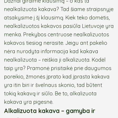
Dažnai girdime klausimą – o kas ta
nealkalizuota kakava? Tad šiame straipsnyje
atsakysime į šį klausimą. Kiek teko domėtis,
nealkalizuotos kakavos pasiūla Lietuvoje yra
menka. Prekybos centruose nealkalizuotos
kakavos tiesiog nerasite. Jeigu ant pakelio
nėra nurodyta informacija kad kakava
nealkalizuota – reiškia ji alkalizuota. Kodėl
taip yra? Pramonė prisitaikė prie daugumos
poreikio, žmonės įprato kad įprasta kakava
yra itin biri ir švelnaus skonio, tad būtent
tokią kakavą ir siūlo. Be to, alkalizuota
kakava yra pigesnė.
Alkalizuota kakava – gamyba ir