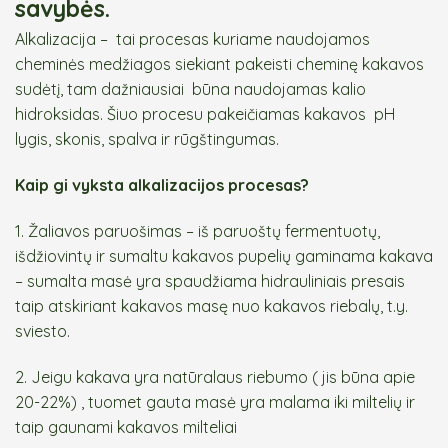
savybės.
Alkalizacija – tai procesas kuriame naudojamos
cheminės medžiagos siekiant pakeisti cheminę kakavos
sudėtį, tam dažniausiai būna naudojamas kalio
hidroksidas. Šiuo procesu pakeičiamas kakavos pH
lygis, skonis, spalva ir rūgštingumas.
Kaip gi vyksta alkalizacijos procesas?
1. Žaliavos paruošimas – iš paruoštų fermentuotų,
išdžiovintų ir sumaltu kakavos pupelių gaminama kakava
– sumalta masė yra spaudžiama hidrauliniais presais
taip atskiriant kakavos masę nuo kakavos riebalų, t.y.
sviesto.
2. Jeigu kakava yra natūralaus riebumo ( jis būna apie
20-22%) , tuomet gauta masė yra malama iki miltelių ir
taip gaunami kakavos milteliai