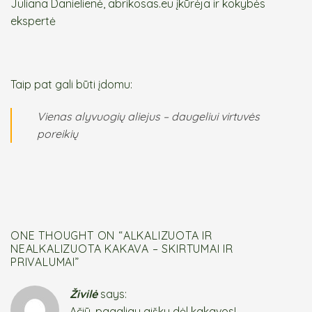
Juliana Danielienė, abrikosas.eu įkūrėja ir kokybės
ekspertė
Taip pat gali būti įdomu:
Vienas alyvuogių aliejus – daugeliui virtuvės
poreikių
ONE THOUGHT ON “
ALKALIZUOTA IR
NEALKALIZUOTA KAKAVA – SKIRTUMAI IR
PRIVALUMAI
”
Živilė
says:
Ačiū, pagaliau aišku dėl kakavos!