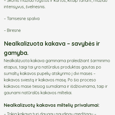
– Skonis mažiau rūgštus ir kartus, kitaip tariant, mažiau
intensyvus, švelnesnis.
– Tamsesnė spalva
– Biresnė
Nealkalizuota kakava – savybės ir
gamyba.
Nealkalizuota kakava gaminama praleidžiant šarminimo
etapus, taigi tai yra natūralus produktas gautas po
sumaltų kakavos pupelių atskyrimo į dvi masės –
kakavos sviestą ir kakavos masę. Po šio proceso
kakavos masė tiesiog sumalama ir išdžiovinama, taip ir
gaunami natūralūs kakavos milteliai.
Nealkalizuotų kakavos miltelių privalumai:
– Tokia kakava turi daugau naudingų medžiagų –