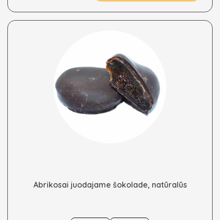
options
may
be
chosen
on
the
product
page
Abrikosai juodajame šokolade, natūralūs
This