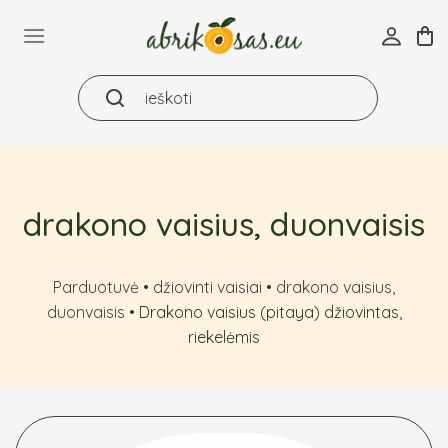
Skip
to
content
drakono vaisius, duonvaisis
Parduotuvė
•
džiovinti vaisiai
•
drakono vaisius,
duonvaisis
•
Drakono vaisius (pitaya) džiovintas,
riekelėmis