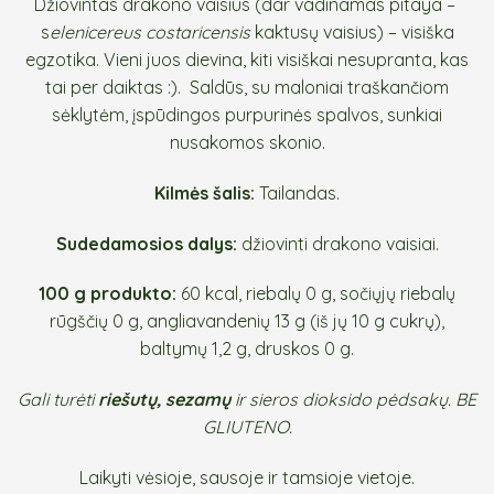
Džiovintas drakono vaisius (dar vadinamas pitaya –
s
elenicereus costaricensis
kaktusų vaisius) – visiška
egzotika. Vieni juos dievina, kiti visiškai nesupranta, kas
tai per daiktas :). Saldūs, su maloniai traškančiom
sėklytėm, įspūdingos purpurinės spalvos, sunkiai
nusakomos skonio.
Kilmės šalis:
Tailandas.
Sudedamosios dalys:
džiovinti drakono vaisiai.
100 g produkto:
60 kcal, riebalų 0 g, sočiųjų riebalų
rūgščių 0 g, angliavandenių 13 g (iš jų 10 g cukrų),
baltymų 1,2 g, druskos 0 g.
Gali turėti
riešutų,
sezamų
ir sieros dioksido pėdsakų. BE
GLIUTENO.
Laikyti vėsioje, sausoje ir tamsioje vietoje.