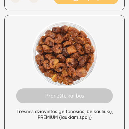
options
may
be
chosen
on
the
product
page
Pranešti, kai bus
Trešnės džiovintos geltonosios, be kauliukų,
PREMIUM (laukiam spalį)