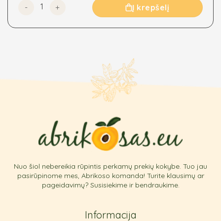
produkto kiekis: Persikų puselės, džiovintos
Į krepšelį
options
may
be
chosen
on
the
product
page
Nuo šiol nebereikia rūpintis perkamų prekių kokybe. Tuo jau
pasirūpinome mes, Abrikoso komanda! Turite klausimų ar
pageidavimų? Susisiekime ir bendraukime.
Informacija