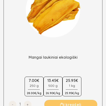
Mangai laukiniai ekologiški
This
7.00€
13.45€
25.95€
product
250 g
500 g
1 kg
has
multiple
28.00€/kg
26.90€/kg
25.95€/kg
variants.
The
produkto kiekis: Mangai laukiniai ekologiški
Į krepšelį