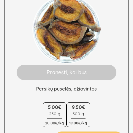
the
product
page
Pranešti, kai bus
Persikų puselės, džiovintos
This
5.00€
9.50€
product
250 g
500 g
has
multiple
20.00€/kg
19.00€/kg
variants.
The