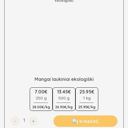
Mangai laukiniai ekologiški
This
7.00€
13.45€
25.95€
product
250 g
500 g
1 kg
has
multiple
28.00€/kg
26.90€/kg
25.95€/kg
variants.
The
produkto kiekis: Mangai laukiniai ekologiški
Į krepšelį
options