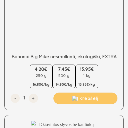
Bananai Big Mike nesmulkinti, ekologiški, EXTRA
This
4.20€
7.45€
13.95€
product
250 g
500 g
1 kg
has
multiple
16.80€/kg
14.90€/kg
13.95€/kg
variants.
The
produkto kiekis: Bananai Big Mike nesmulkinti, ekologišk
Į krepšelį
options
may
be
chosen
on