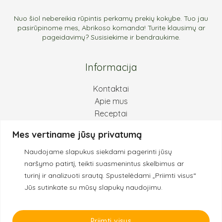
Nuo šiol nebereikia rūpintis perkamų prekių kokybe. Tuo jau
pasirūpinome mes, Abrikoso komanda! Turite klausimų ar
pageidavimų? Susisiekime ir bendraukime.
Informacija
Kontaktai
Apie mus
Receptai
Pirkimas ir grąžinimas
Mes vertiname jūsų privatumą
Privatumo politika
Naudojame slapukus siekdami pagerinti jūsų
Kokybės principai
naršymo patirtį, teikti suasmenintus skelbimus ar
turinį ir analizuoti srautą.
Spustelėdami „Priimti visus“
Jūs sutinkate su mūsų slapukų naudojimu.
© 2022 Abrikosas.eu
Priimti visus