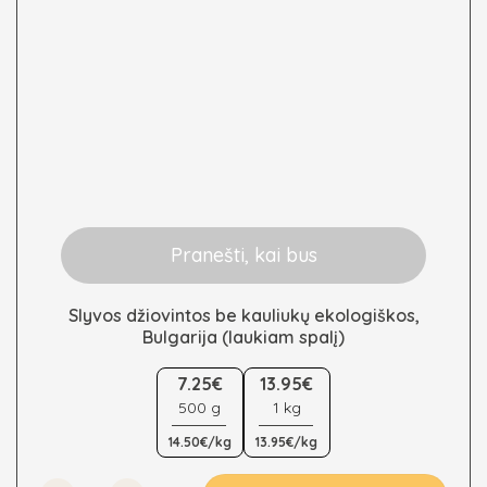
the
product
page
Pranešti, kai bus
Slyvos džiovintos be kauliukų ekologiškos,
Bulgarija (laukiam spalį)
This
7.25€
13.95€
product
500 g
1 kg
has
multiple
14.50€/kg
13.95€/kg
variants.
The