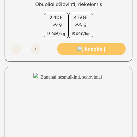
Obuoliai džiovinti, riekelėmis
This
2.40€
4.50€
product
150 g
300 g
has
multiple
16.00€/kg
15.00€/kg
variants.
The
produkto kiekis: Obuoliai džiovinti, riekelėmis
Į krepšelį
options
may
be
chosen
on
the
product
page