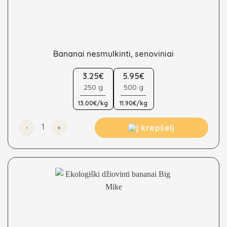
Bananai nesmulkinti, senoviniai
This
3.25€
5.95€
product
250 g
500 g
has
multiple
13.00€/kg
11.90€/kg
variants.
The
produkto kiekis: Bananai nesmulkinti, senoviniai
Į krepšelį
options
may
be
chosen
on
the
product
page