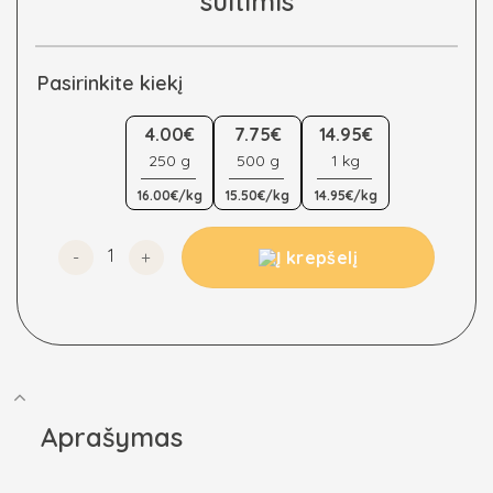
sultimis
Pasirinkite kiekį
4.00€
7.75€
14.95€
250 g
500 g
1 kg
16.00€/kg
15.50€/kg
14.95€/kg
produkto kiekis: Spanguolės, saldintos ananasų sultim
Į krepšelį
Aprašymas