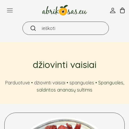
Skip
to
content
džiovinti vaisiai
Parduotuvė
•
džiovinti vaisiai
•
spanguolės
•
Spanguolės,
saldintos ananasų sultimis