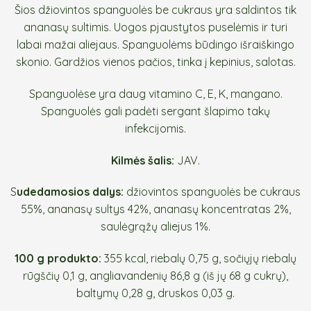
Šios džiovintos spanguolės be cukraus yra saldintos tik
ananasų sultimis. Uogos pjaustytos puselėmis ir turi
labai mažai aliejaus. Spanguolėms būdingo išraiškingo
skonio. Gardžios vienos pačios, tinka į kepinius, salotas.
Spanguolėse yra daug vitamino C, E, K, mangano.
Spanguolės gali padėti sergant šlapimo takų
infekcijomis.
Kilmės šalis:
JAV.
S
udedamosios dalys:
džiovintos spanguolės be cukraus
55%, ananasų sultys 42%, ananasų koncentratas 2%,
saulėgrąžų aliejus 1%.
100 g produkto:
355 kcal, riebalų 0,75 g, sočiųjų riebalų
rūgščių 0,1 g, angliavandenių 86,8 g (iš jų 68 g cukrų),
baltymų 0,28 g, druskos 0,03 g.