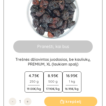
Pranešti, kai bus
Trešnės džiovintos juodosios, be kauliukų,
PREMIUM, XL (laukiam spalį)
This
product
4.75€
8.95€
16.95€
has
250 g
500 g
1 kg
multiple
19.00€/kg
17.90€/kg
16.95€/kg
variants.
The
options
produkto kiekis: Trešnės džiovintos juodosios, be kauliuk
Į krepšelį
may