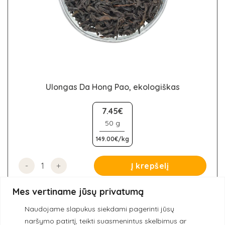
Ulongas Da Hong Pao, ekologiškas
This
product
7.45€
has
50 g
multiple
149.00€/kg
variants.
The
options
produkto kiekis: Ulongas Da Hong Pao, ekologiškas
Į krepšelį
may
be
Mes vertiname jūsų privatumą
chosen
on
Naudojame slapukus siekdami pagerinti jūsų
the
naršymo patirtį, teikti suasmenintus skelbimus ar