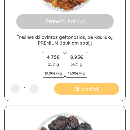
Pranešti, kai bus
Trešnės džiovintos geltonosios, be kauliukų,
PREMIUM (laukiam spalį)
This
product
4.75€
8.95€
has
250 g
500 g
multiple
19.00€/kg
17.90€/kg
variants.
The
options
produkto kiekis: Trešnės džiovintos geltonosios, be kaul
Į krepšelį
may
be
chosen
on
the
product
page