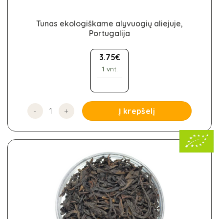
Tunas ekologiškame alyvuogių aliejuje,
Portugalija
3.75
€
1 vnt.
produkto kiekis: Tunas ekologiškame alyvuogių aliejuje
Į krepšelį