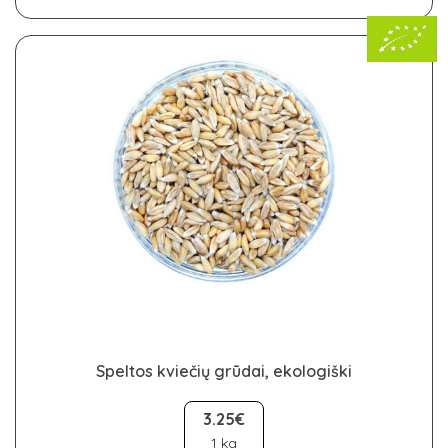
be
chosen
on
the
product
page
Speltos kviečių grūdai, ekologiški
This
product
3.25€
has
1 kg