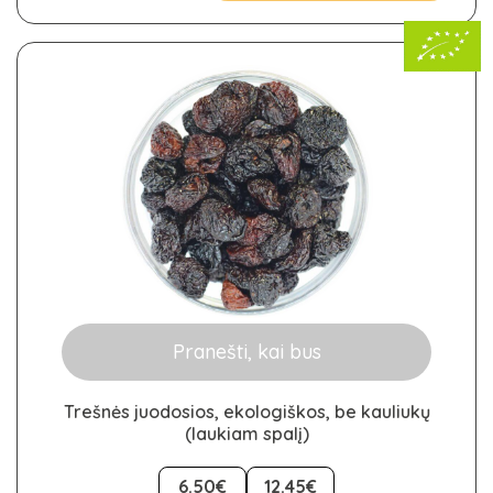
be
chosen
on
the
product
page
Pranešti, kai bus
Trešnės juodosios, ekologiškos, be kauliukų
(laukiam spalį)
This
product
6.50€
12.45€