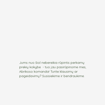
the
the
produc
product
page
page
Jums nuo šiol nebereikia rūpintis perkamų
prekių kokybe - tuo jau pasirūpinome mes,
Abrikoso komanda! Turite klausimų ar
pageidavimų? Susisiekime ir bendraukime.