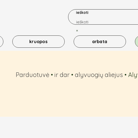
ieškoti
×
kruopos
arbata
Parduotuvė
•
ir dar
•
alyvuogių aliejus
•
Aly