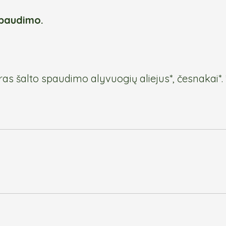
spaudimo.
yras šalto spaudimo alyvuogių aliejus*, česnakai*. 