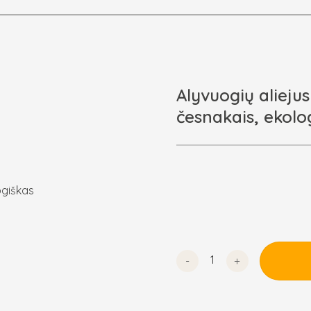
Alyvuogių aliejus
česnakais, ekolo
produkto kiekis: Alyvuogių 