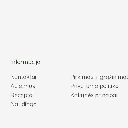
the
t
product
page
Informacija
Kontaktai
Pirkimas ir grąžinima
Apie mus
Privatumo politika
Receptai
Kokybės principai
Naudinga