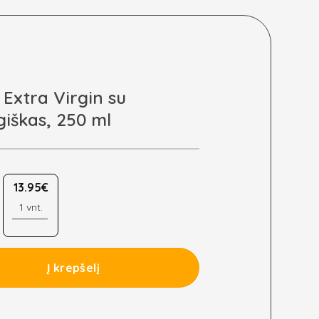
 Extra Virgin su
giškas, 250 ml
13.95
€
1 vnt.
aliejus Extra Virgin su česnakais, ekologiškas, 250 ml
Į krepšelį