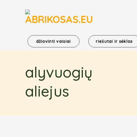
Skip
to
content
džiovinti vaisiai
riešutai ir sėklos
alyvuogių
aliejus