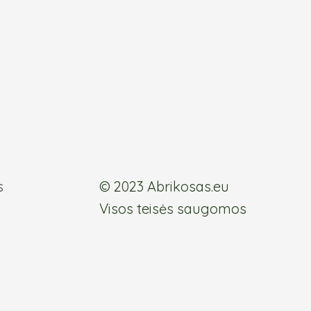
the
product
page
s
© 2023 Abrikosas.eu
Visos teisės saugomos