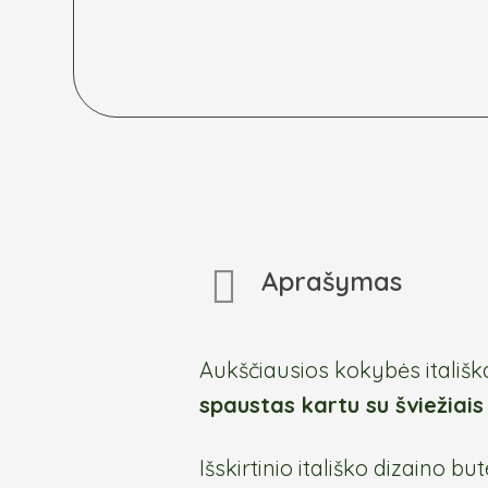
Aprašymas
Aukščiausios kokybės itališka
spaustas kartu su šviežiai
Išskirtinio itališko dizaino bu