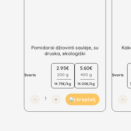
Pomidorai džiovinti saulėje, su
Kak
druska, ekologiški
This
This
2.95€
5.60€
product
produc
200 g
400 g
has
has
Svoris
Svoris
multiple
multipl
14.75€/kg
14.00€/kg
variants.
variant
The
The
produkto kiekis: Pomidorai džiovinti saulėje, su
produk
Į krepšelį
options
option
may
may
be
be
chosen
chose
on
on