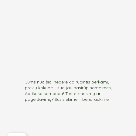
the
the
product
produc
page
page
Jums nuo šiol nebereikia rūpintis perkamų
prekių kokybe - tuo jau pasirūpinome mes,
Abrikoso komanda! Turite klausimų ar
pageidavimų? Susisiekime ir bendraukime.