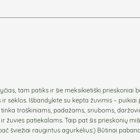
as, tam patiks ir šie meksikietiški prieskoniai b
ir sėklos. Išbandykite su kepta žuvimis – puikiai
tinka troškiniams, padažams, sriuboms, daržovių
 ir žuvies patiekalams. Taip pat šis prieskonių 
č šviežiai raugintus agurkėlius:) Būtinai paband