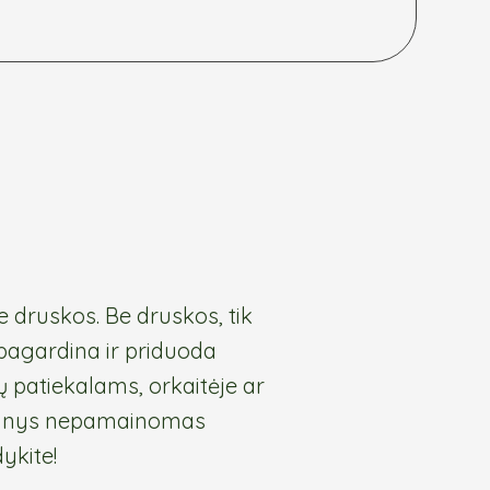
e druskos. Be druskos, tik
 pagardina ir priduoda
 patiekalams, orkaitėje ar
mišinys nepamainomas
ykite!