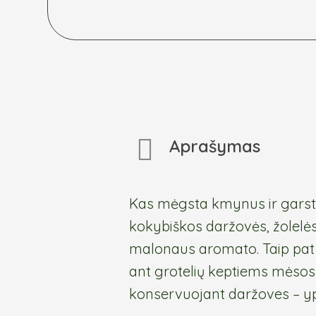
Aprašymas
Kas mėgsta kmynus ir garstyči
kokybiškos daržovės, žolelės 
malonaus aromato. Taip pat 
ant grotelių keptiems mėsos
konservuojant daržoves – ypa