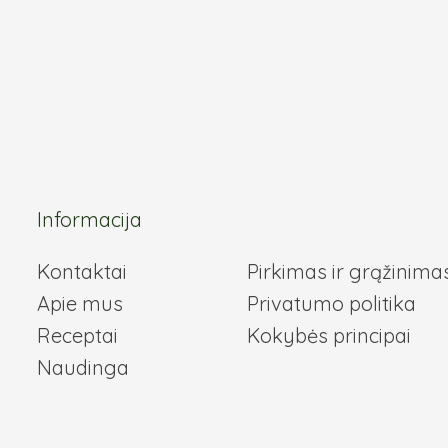
the
t
product
page
Informacija
Kontaktai
Pirkimas ir grąžinima
Apie mus
Privatumo politika
Receptai
Kokybės principai
Naudinga