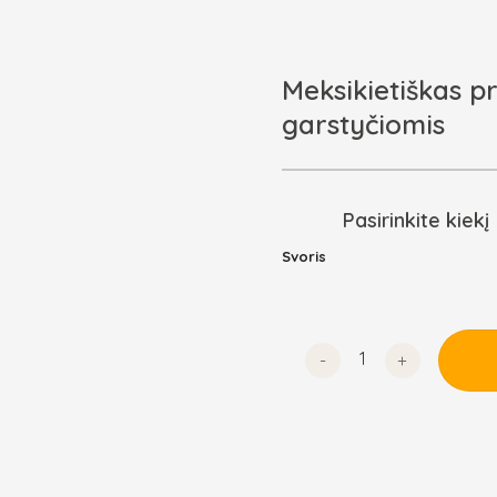
Meksikietiškas p
garstyčiomis
Pasirinkite kiekį
Svoris
produkto kiekis: Meksik