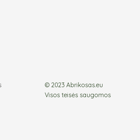
the
product
page
s
© 2023 Abrikosas.eu
Visos teisės saugomos