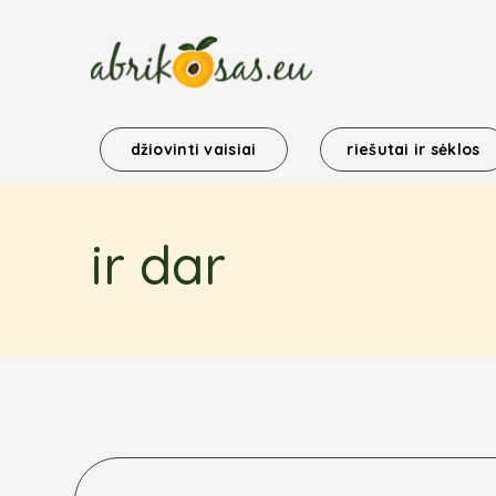
Skip
to
content
džiovinti vaisiai
riešutai ir sėklos
ir dar