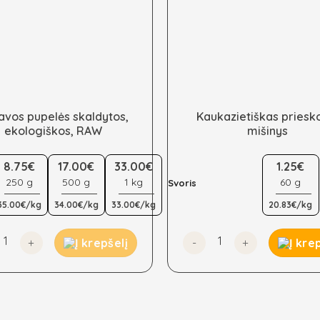
avos pupelės skaldytos,
Kaukazietiškas priesk
ekologiškos, RAW
mišinys
This
8.75€
17.00€
33.00€
1.25€
t
product
250 g
500 g
1 kg
60 g
has
Svoris
e
multiple
35.00€/kg
34.00€/kg
33.00€/kg
20.83€/kg
s.
variants.
The
 druska, ekologiški
to kiekis: Kakavos pupelės skaldytos, ekologiškos, RAW
produkto kiekis: Kaukaziet
Į krepšelį
Į kre
s
options
may
be
n
chosen
on