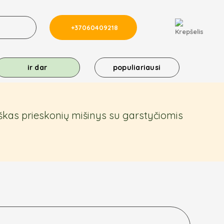
+37060409218
ir dar
populiariausi
škas prieskonių mišinys su garstyčiomis