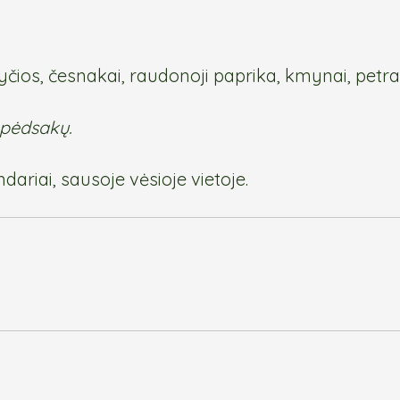
yčios, česnakai, raudonoji paprika, kmynai, petra
pė
dsakų.
riai, sausoje vėsioje vietoje.