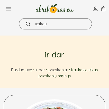
Skip
to
content
ir dar
Parduotuvė
•
ir dar
•
prieskoniai
•
Kaukazietiškas
prieskonių mišinys