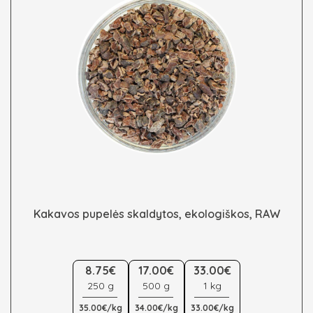
on
the
product
page
Kakavos pupelės skaldytos, ekologiškos, RAW
This
8.75€
17.00€
33.00€
product
250 g
500 g
1 kg
has
multiple
35.00€/kg
34.00€/kg
33.00€/kg