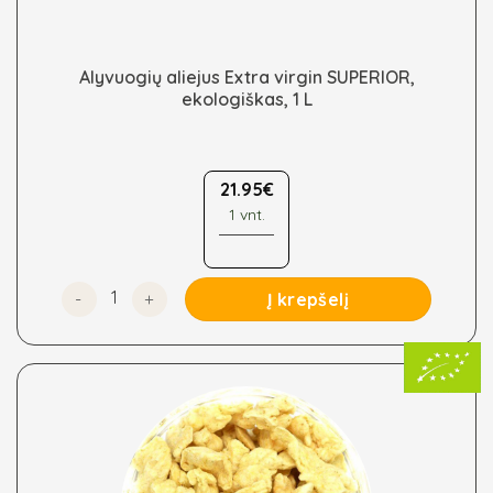
Alyvuogių aliejus Extra virgin SUPERIOR,
ekologiškas, 1 L
21.95
€
1 vnt.
produkto kiekis: Alyvuogių aliejus Extra virgin SUPERIO
Į krepšelį