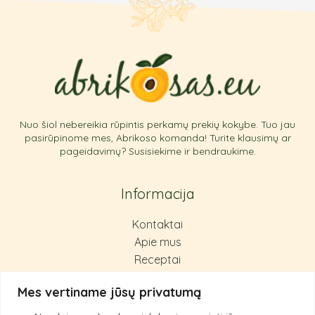
page
Nuo šiol nebereikia rūpintis perkamų prekių kokybe. Tuo jau
pasirūpinome mes, Abrikoso komanda! Turite klausimų ar
pageidavimų? Susisiekime ir bendraukime.
Informacija
Kontaktai
Apie mus
Receptai
Pirkimas ir grąžinimas
Mes vertiname jūsų privatumą
Privatumo politika