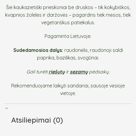
Šie kaukazietiški prieskoniai be druskos – tik kokybiškos,
kvapnios žolelės ir daržovės – pagardins tiek mėsos, tiek
vegetariškus patiekalus.
Pagaminta Lietuvoje.
Sudedamosios dalys:
raudonėlis, raudonoji saldi
paprika, bazilikas, svogūnai.
Gali turėti
riešutų
ir
sezamų
pėds
akų.
Rekomenduojame laikyti sandariai, sausoje vėsioje
vietoje.
Atsiliepimai (0)