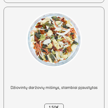
may
be
chosen
on
the
product
page
Džiovintų daržovių mišinys, stambiai pjaustytas
This
1.50€
product