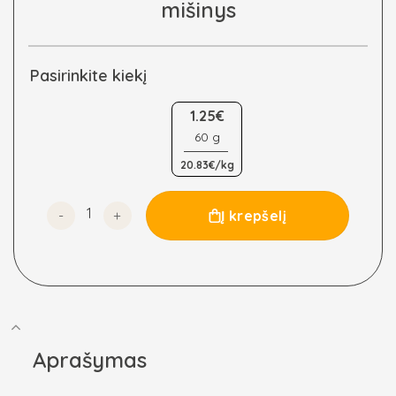
mišinys
Pasirinkite kiekį
1.25€
60 g
20.83€/kg
produkto kiekis: Kaukazietiškas prieskonių mišinys
Į krepšelį
Aprašymas