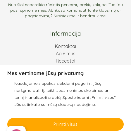
Nuo šiol nebereikia rūpintis perkamų prekių kokybe. Tuo jau
pasirūpinome mes, Abrikoso komanda! Turite klausimų ar
pageidavimų? Susisiekime ir bendraukime.
Informacija
Kontaktai
Apie mus
Receptai
Pirkimas ir grąžinimas
Mes vertiname jūsų privatumą
Privatumo politika
Naudojame slapukus siekdami pagerinti jūsų
Kokybės principai
naršymo patirtį, teikti suasmenintus skelbimus ar
turinį ir analizuoti srautą.
Spustelėdami „Priimti visus“
Jūs sutinkate su mūsų slapukų naudojimu.
© 2022 Abrikosas.eu
Priimti visus
Visos teisės saugomos