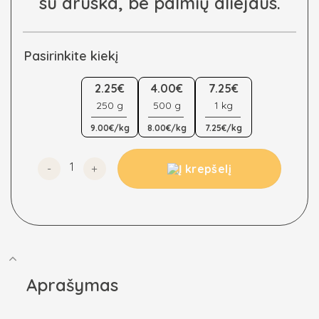
su druska, be palmių aliejaus.
Pasirinkite kiekį
2.25€
4.00€
7.25€
250 g
500 g
1 kg
9.00€/kg
8.00€/kg
7.25€/kg
produkto kiekis: Kukurūzų branduoliai skrudinti su dru
Į krepšelį
Aprašymas