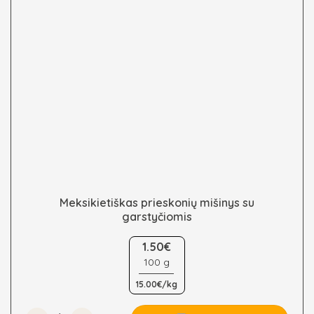
the
product
page
Meksikietiškas prieskonių mišinys su
garstyčiomis
This
1.50€
product
100 g
has
multiple
15.00€/kg
variants.
The