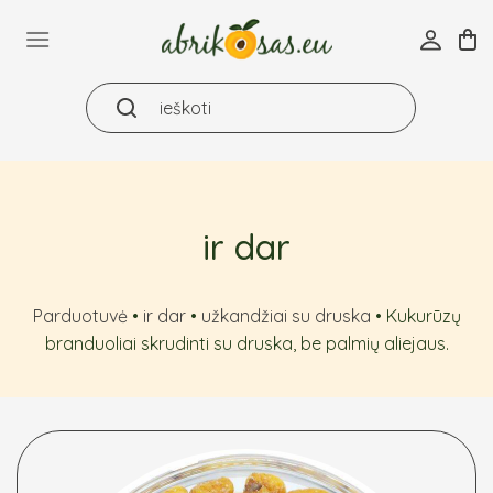
Skip
to
content
ir dar
Parduotuvė
•
ir dar
•
užkandžiai su druska
•
Kukurūzų
branduoliai skrudinti su druska, be palmių aliejaus.