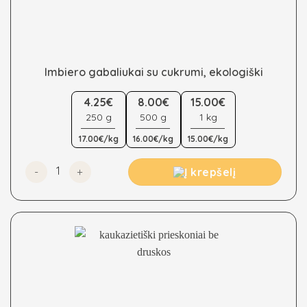
Imbiero gabaliukai su cukrumi, ekologiški
This
4.25€
8.00€
15.00€
product
250 g
500 g
1 kg
has
multiple
17.00€/kg
16.00€/kg
15.00€/kg
variants.
The
produkto kiekis: Imbiero gabaliukai su cukrumi, ekologišk
Į krepšelį
options
may
be
chosen
on
the
product
page