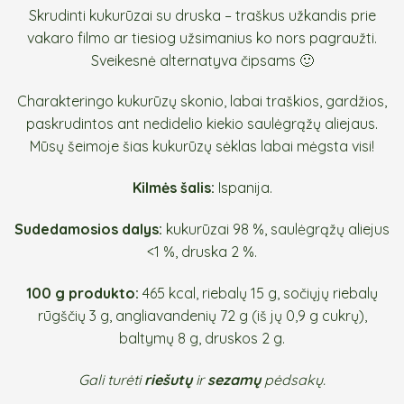
Skrudinti kukurūzai su druska – traškus užkandis prie
vakaro filmo ar tiesiog užsimanius ko nors pagraužti.
Sveikesnė alternatyva čipsams 🙂
Charakteringo kukurūzų skonio, labai traškios, gardžios,
paskrudintos ant nedidelio kiekio saulėgrąžų aliejaus.
Mūsų šeimoje šias kukurūzų sėklas labai mėgsta visi!
Kilmės šalis:
Ispanija.
Sudedamosios dalys:
kukurūzai 98 %, saulėgrąžų aliejus
<1 %, druska 2 %.
100 g produkto:
465 kcal, riebalų 15 g, sočiųjų riebalų
rūgščių 3 g, angliavandenių 72 g (iš jų 0,9 g cukrų),
baltymų 8 g, druskos 2 g.
Gali turėti
riešutų
ir
sezamų
pėdsakų.