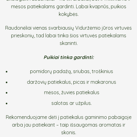
mėsos patiekalams gardinti. Labai kvapnūs, puikios
kokybės.
Raudonėliai vienas svarbiausių Viduržėmio jūros virtuvės
prieskonių, tad labai tinka šios virtuvės patiekalams
skaninti.
Puikiai tinka gardinti:
pomidorų padažą, sriubas, troškinius
daržovių patiekalus, picas ir makaronus
mėsos, žuvies patiekalus
salotas ar užpilus.
Rekomenduojame dėti į patiekalus gaminimo pabaigoje
arba jau patiekiant – taip išsaugomas aromatas ir
skonis.