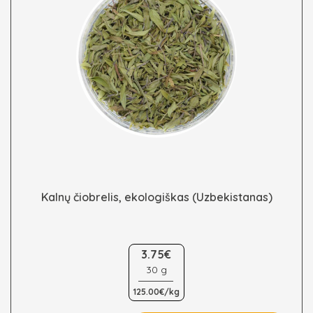
Kalnų čiobrelis, ekologiškas (Uzbekistanas)
This
3.75€
product
30 g
has
multiple
125.00€/kg
variants.