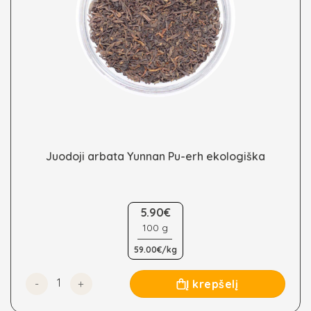
Juodoji arbata Yunnan Pu-erh ekologiška
This
5.90€
product
100 g
has
multiple
59.00€/kg
variants.
The
produkto kiekis: Juodoji arbata Yunnan Pu-erh ekologišk
Į krepšelį
options
may