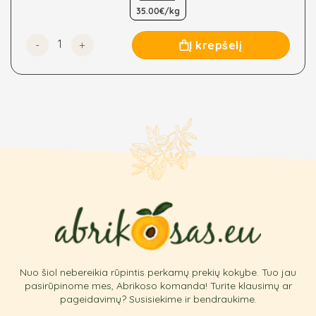
multiple
35.00€/kg
variants.
The
produkto kiekis: Žalioji arbata Gunpowder, ekologiška
Į krepšelį
options
may
be
chosen
on
the
product
page
Nuo šiol nebereikia rūpintis perkamų prekių kokybe. Tuo jau
pasirūpinome mes, Abrikoso komanda! Turite klausimų ar
pageidavimų? Susisiekime ir bendraukime.