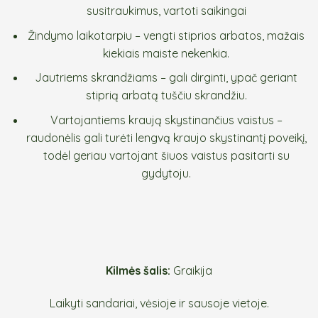
susitraukimus, vartoti saikingai
Žindymo laikotarpiu – vengti stiprios arbatos, mažais
kiekiais maiste nekenkia.
Jautriems skrandžiams – gali dirginti, ypač geriant
stiprią arbatą tuščiu skrandžiu.
Vartojantiems kraują skystinančius vaistus –
raudonėlis gali turėti lengvą kraujo skystinantį poveikį,
todėl geriau vartojant šiuos vaistus pasitarti su
gydytoju.
Kilmės šalis:
Graikija
Laikyti sandariai, vėsioje ir sausoje vietoje.