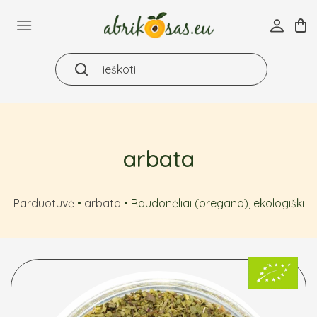
Skip
to
content
arbata
Parduotuvė
•
arbata
•
Raudonėliai (oregano), ekologiški