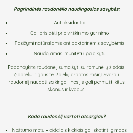
Pagrindinės raudonėlio naudingosios savybės:
Antioksidantai
Gali prisidėti prie virškinimo gerinimo
Pasižymi natūraliomis antibakterinėmis savybėmis
Naudojamas imunitetui palaikyti.
Pabandykite raudonėlį sumaišyti su ramunėlių žiedais,
čiobreliu ir gausite žolelių arbatos mišinį. Svarbu
raudonėlį naudoti saikingai, nes jis gali permušti kitus
skonius ir kvapus.
Kada raudonėlį vartoti atsargiau?
Neštumo metu – dideliais kiekiais gali skatinti gimdos