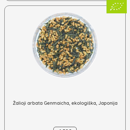
be
chosen
on
the
product
page
Žalioji arbata Genmaicha, ekologiška, Japonija
This