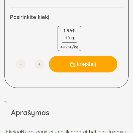
Pasirinkite kiekį
1.95€
40 g
48.75€/kg
produkto kiekis: Raudonėliai (oregano), ekologiški
Į krepšelį
Aprašymas
Ekologiški raudonėliai – ne tik arbatai, bet ir miltiniams ir