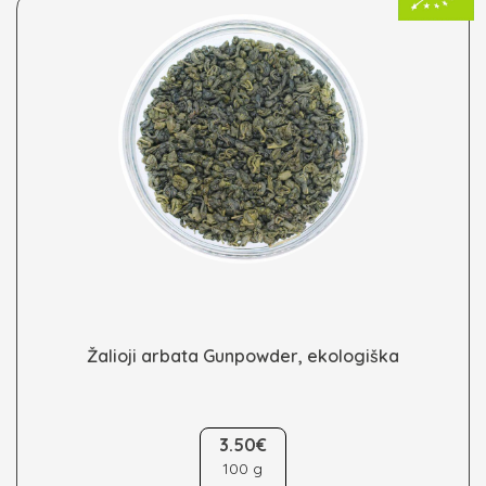
chosen
on
the
product
page
Žalioji arbata Gunpowder, ekologiška
This
3.50€
product
100 g
has