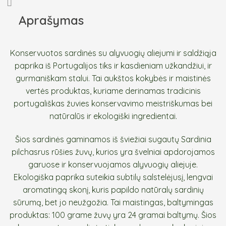
Aprašymas
Konservuotos sardinės su alyvuogių aliejumi ir saldžiąja
paprika iš Portugalijos tiks ir kasdieniam užkandžiui, ir
gurmaniškam stalui. Tai aukštos kokybės ir maistinės
vertės produktas, kuriame derinamas tradicinis
portugališkas žuvies konservavimo meistriškumas bei
natūralūs ir ekologiški ingredientai.
Šios sardinės gaminamos iš šviežiai sugautų Sardinia
pilchasrus rūšies žuvų, kurios yra švelniai apdorojamos
garuose ir konservuojamos alyvuogių aliejuje.
Ekologiška paprika suteikia subtilų salstelėjusį, lengvai
aromatingą skonį, kuris papildo natūralų sardinių
sūrumą, bet jo neužgožia. Tai maistingas, baltymingas
produktas: 100 grame žuvų yra 24 gramai baltymų. Šios