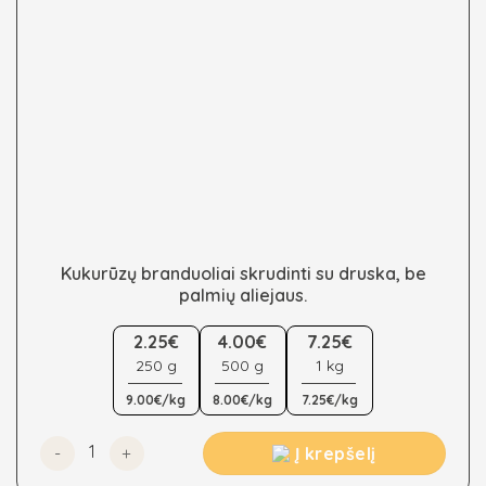
page
Kukurūzų branduoliai skrudinti su druska, be
palmių aliejaus.
This
2.25€
4.00€
7.25€
product
250 g
500 g
1 kg
has
multiple
9.00€/kg
8.00€/kg
7.25€/kg
variants.
The
produkto kiekis: Kukurūzų branduoliai skrudinti su druska
Į krepšelį
options
may