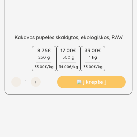
Kakavos pupelės skaldytos, ekologiškos, RAW
This
8.75€
17.00€
33.00€
product
250 g
500 g
1 kg
has
multiple
35.00€/kg
34.00€/kg
33.00€/kg
variants.
The
produkto kiekis: Kakavos pupelės skaldytos, ekologiško
Į krepšelį
options
may
be
chosen
on
the
product
page