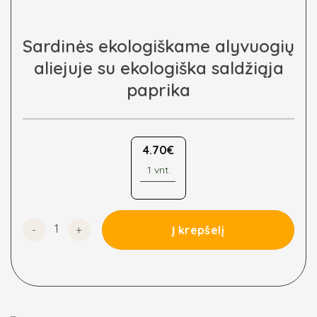
Sardinės ekologiškame alyvuogių
aliejuje su ekologiška saldžiąja
paprika
4.70
€
1 vnt.
produkto kiekis: Sardinės ekologiškame alyvuogių aliejuj
Į krepšelį