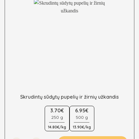
Skrudintų sūdytų pupelių ir žirnių užkandis
This
3.70€
6.95€
product
250 g
500 g
has
multiple
14.80€/kg
13.90€/kg
variants.
The