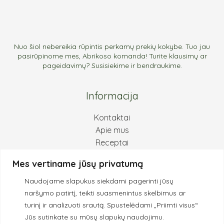
Nuo šiol nebereikia rūpintis perkamų prekių kokybe. Tuo jau
pasirūpinome mes, Abrikoso komanda! Turite klausimų ar
pageidavimų? Susisiekime ir bendraukime.
Informacija
Kontaktai
Apie mus
Receptai
Pirkimas ir grąžinimas
Mes vertiname jūsų privatumą
Privatumo politika
Naudojame slapukus siekdami pagerinti jūsų
Kokybės principai
naršymo patirtį, teikti suasmenintus skelbimus ar
turinį ir analizuoti srautą.
Spustelėdami „Priimti visus“
Jūs sutinkate su mūsų slapukų naudojimu.