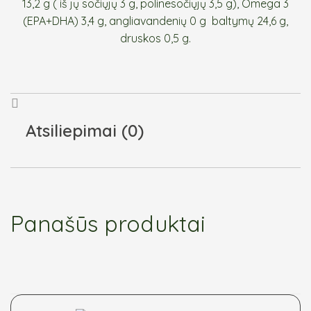
13,2 g ( iš jų sočiųjų 3 g, polinesočiųjų 3,5 g), Omega 3
(EPA+DHA) 3,4 g, angliavandenių 0 g baltymų 24,6 g,
druskos 0,5 g.
Atsiliepimai (0)
Panašūs produktai