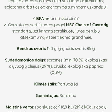
konservuotos sardinės tinka su duona ar krekeriais,
salotoms arba tiesiog greitam baltymingam užkandžiui.
✓
BPA
neturinti skardinėlė.
✓ Gamintojas sertifikuotas pagal
MSC Chain of Custody
standartą, užtikrinantį sertifikuotų jūros gėrybių
atsekamumą visoje tiekimo grandinėje.
Bendras svoris
120 g, grynasis svoris 85 g.
Sudedamosios dalys
: sardinės (min. 70 %), ekologiškas
alyvuogių aliejus (29 %), druska, ekologiška paprika
(0,3%)
Kilmės šalis
: Portugalija
Gamintojas
: Sardinha
Maistinė vertė
: (be skysčio) 916,8 kJ/219,6 kCal, riebalų