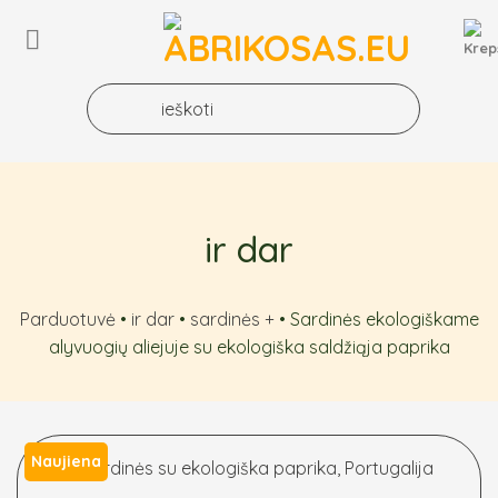
Skip
to
content
ir dar
Parduotuvė
•
ir dar
•
sardinės +
•
Sardinės ekologiškame
alyvuogių aliejuje su ekologiška saldžiąja paprika
Naujiena