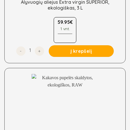
Alyvuogių aliejus Extra virgin SUPERIOR,
ekologiškas, 3 L
59.95
€
1 vnt.
produkto kiekis: Alyvuogių aliejus Extra virgin SUPERIO
Į krepšelį