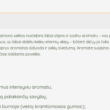
mono sėklos nustebins labai stipriu ir sodriu aromatu – vos 
s, su labai dideliu kiekiu eterinių aliejų – būtent dėl jų jis tok
 stiprus aromatas išduoda ir sėklų šviežumą. Aromate susipina c
asi šaldantis poveikis.
rimus intensyviu aromatu;
mą palaikančių savybių;
i burnoje (vietoj kramtomosios gumos:);