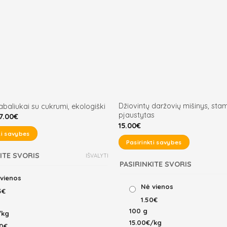
Džiovintų daržovių mišinys, sta
abaliukai su cukrumi, ekologiški
pjaustytas
Price
7.00
€
range:
15.00
€
15.00€
ti savybes
through
Pasirinkti savybes
17.00€
This
ITE SVORIS
IŠVALYTI
PASIRINKITE SVORIS
product
has
vienos
Nė vienos
multiple
5€
1.50€
variants.
100 g
The
/kg
15.00€/kg
options
0€