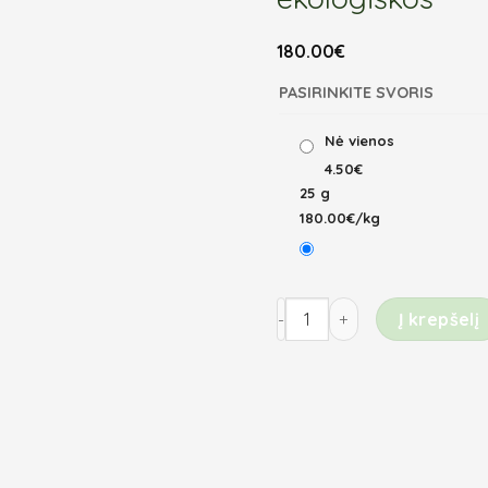
180.00
€
PASIRINKITE SVORIS
Nė vienos
4.50€
25 g
180.00€/kg
produkto kiekis: Kardamon
Į krepšelį