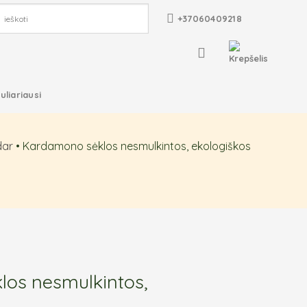
+37060409218
uliariausi
dar
•
Kardamono sėklos nesmulkintos, ekologiškos
os nesmulkintos,