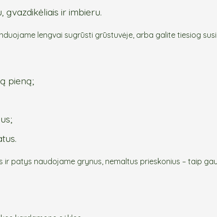
 gvazdikėliais ir imbieru.
duojame lengvai sugrūsti grūstuvėje, arba galite tiesiog sus
ą pieną;
us;
atus.
 ir patys naudojame grynus, nemaltus prieskonius – taip ga