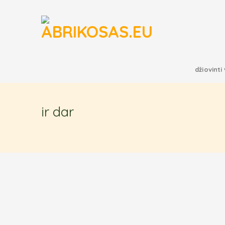
Skip
to
content
džiovinti 
ir dar