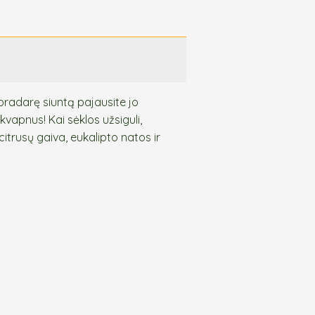
pradarę siuntą pajausite jo
s kvapnus! Kai sėklos užsiguli,
itrusų gaiva, eukalipto natos ir