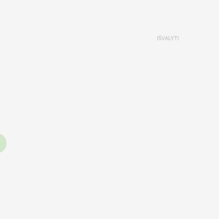
IŠVALYTI
o sėklos nesmulkintos, ekologiškos