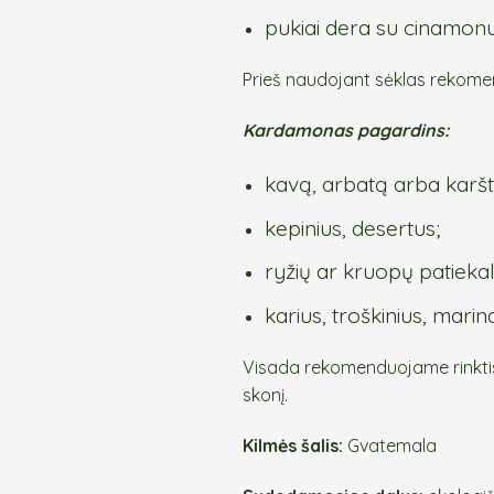
pukiai dera su cinamonu,
Prieš naudojant sėklas rekomen
Kardamonas pagardins:
kavą, arbatą arba karšt
kepinius, desertus;
ryžių ar kruopų patiekal
karius, troškinius, marin
Visada rekomenduojame rinktis
skonį.
Kilmės šalis:
Gvatemala