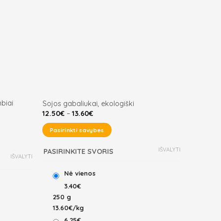
mbiai
Sojos gabaliukai, ekologiški
Price
12.50
€
–
13.60
€
range:
12.50€
Pasirinkti savybes
through
13.60€
This
IŠVALYTI
PASIRINKITE SVORIS
product
IŠVALYTI
has
Nė vienos
multiple
3.40€
variants.
250 g
The
13.60€/kg
options
6.25€