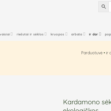
vaisiai
riešutai ir sėklos
kruopos
arbata
ir dar
pop
Parduotuvė
•
ir 
Kardamono sėkl
ekologiškos