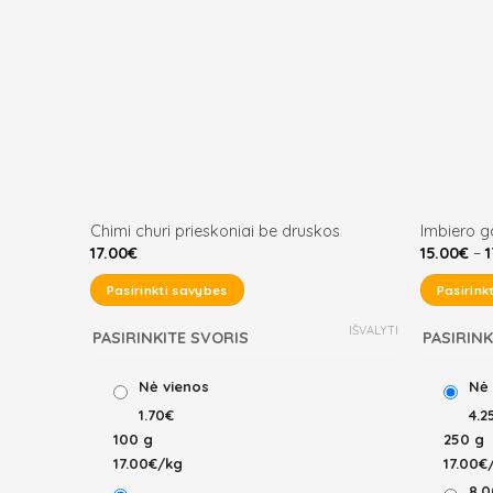
Chimi churi prieskoniai be druskos
Imbiero g
17.00
€
15.00
€
–
1
Pasirinkti savybes
Pasirink
This
This
IŠVALYTI
PASIRINKITE SVORIS
PASIRINK
product
product
has
has
Nė vienos
Nė 
multiple
multiple
1.70€
4.2
variants.
variants.
100 g
250 g
The
The
17.00€/kg
17.00€
options
options
8.0