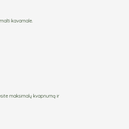
imalti kavamale.
usite maksimalų kvapnumą ir