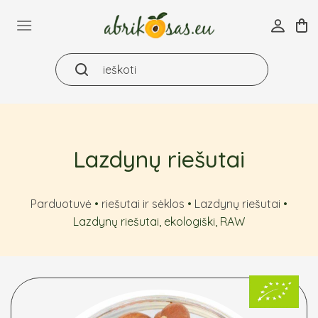
Skip
to
content
Lazdynų riešutai
Parduotuvė
•
riešutai ir sėklos
•
Lazdynų riešutai
•
Lazdynų riešutai, ekologiški, RAW