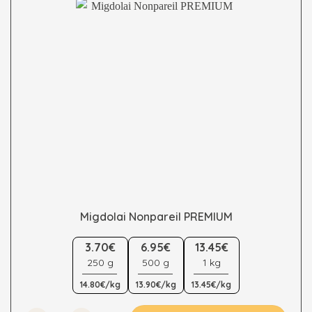
on
the
product
page
Migdolai Nonpareil PREMIUM
This
3.70€
6.95€
13.45€
product
250 g
500 g
1 kg
has
multiple
14.80€/kg
13.90€/kg
13.45€/kg
variants.
The