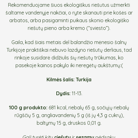
Rekomenduojame šiuos ekologiškus riešutus užmerkti
šaltame vandenyje nakčiai, o ryte skanauti prie košės ar
arbatos, arba pasigaminti puikaus skonio ekologiško
riešutų pieno arba kremo (“sviesto”).
Gaila, kad šiais metais dėl balandžio mėnesio šalnų
Turkijoje praktiškai nebuvo lazdyno riešutų derliaus, tad
rinkoje susidarė didžiulis šių riešutų trūkumas, ko
pasekoje kainos pakylo iki neregėtų aukštumų:(
Kilmės šalis: Turkija
Dydis:
11-13.
100 g produkto:
681 kcal, riebalų 65 g, sočiųjų riebalų
rūgščių 5 g, angliavandenių 5 g (iš jų 4,3 g cukrų),
baltymų 15 g, druskos 0,01 g.
Gali turėti kitų
riešutų
ir
sezamų
pėdsakų.