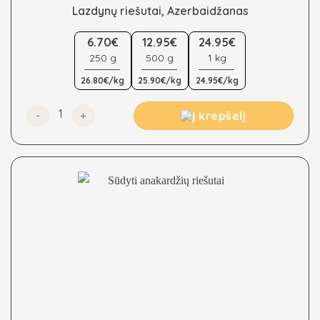
Lazdynų riešutai, Azerbaidžanas
This
6.70€
12.95€
24.95€
product
250 g
500 g
1 kg
has
multiple
26.80€/kg
25.90€/kg
24.95€/kg
variants.
The
produkto kiekis: Lazdynų riešutai, Azerbaidžanas
Į krepšelį
options
may
be
chosen
on
the
product
page