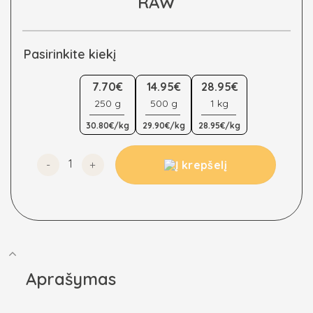
RAW
Pasirinkite kiekį
7.70€
14.95€
28.95€
250 g
500 g
1 kg
30.80€/kg
29.90€/kg
28.95€/kg
produkto kiekis: Lazdynų riešutai, ekologiški, RAW
Į krepšelį
Aprašymas