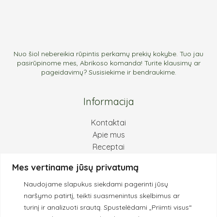
Nuo šiol nebereikia rūpintis perkamų prekių kokybe. Tuo jau
pasirūpinome mes, Abrikoso komanda! Turite klausimų ar
pageidavimų? Susisiekime ir bendraukime.
Informacija
Kontaktai
Apie mus
Receptai
Pirkimas ir grąžinimas
Mes vertiname jūsų privatumą
Privatumo politika
Naudojame slapukus siekdami pagerinti jūsų
Kokybės principai
naršymo patirtį, teikti suasmenintus skelbimus ar
turinį ir analizuoti srautą.
Spustelėdami „Priimti visus“