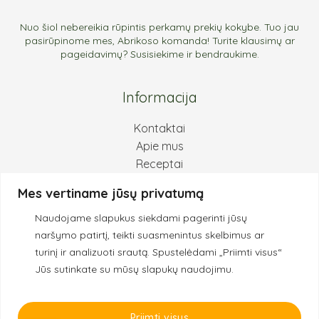
Nuo šiol nebereikia rūpintis perkamų prekių kokybe. Tuo jau
pasirūpinome mes, Abrikoso komanda! Turite klausimų ar
pageidavimų? Susisiekime ir bendraukime.
Informacija
Kontaktai
Apie mus
Receptai
Pirkimas ir grąžinimas
Mes vertiname jūsų privatumą
Privatumo politika
Naudojame slapukus siekdami pagerinti jūsų
Kokybės principai
naršymo patirtį, teikti suasmenintus skelbimus ar
turinį ir analizuoti srautą.
Spustelėdami „Priimti visus“
Jūs sutinkate su mūsų slapukų naudojimu.
© 2022 Abrikosas.eu
Priimti visus