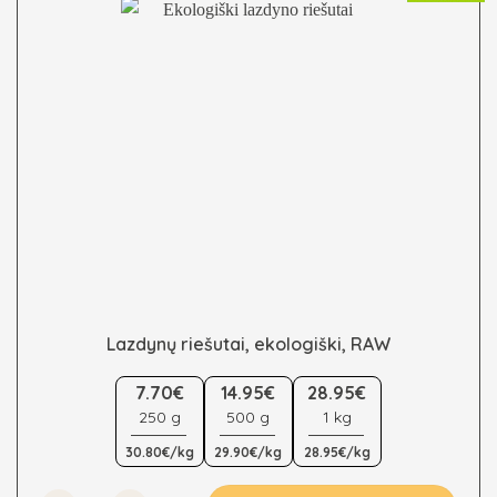
on
the
product
page
Lazdynų riešutai, ekologiški, RAW
This
7.70€
14.95€
28.95€
product
250 g
500 g
1 kg
has
multiple
30.80€/kg
29.90€/kg
28.95€/kg
variants.
The