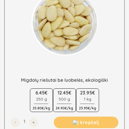
Migdolų riešutai be luobelės, ekologiški
This
6.45€
12.45€
23.95€
product
250 g
500 g
1 kg
has
multiple
25.80€/kg
24.90€/kg
23.95€/kg
variants.
The
produkto kiekis: Migdolų riešutai be luobelės, ekologiški
Į krepšelį
options