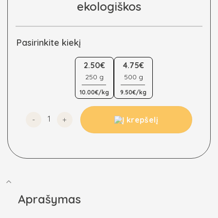
ekologiškos
Pasirinkite kiekį
2.50€
4.75€
250 g
500 g
10.00€/kg
9.50€/kg
produkto kiekis: Sezamo sėklos be luobelės, ekologišk
Į krepšelį
Aprašymas