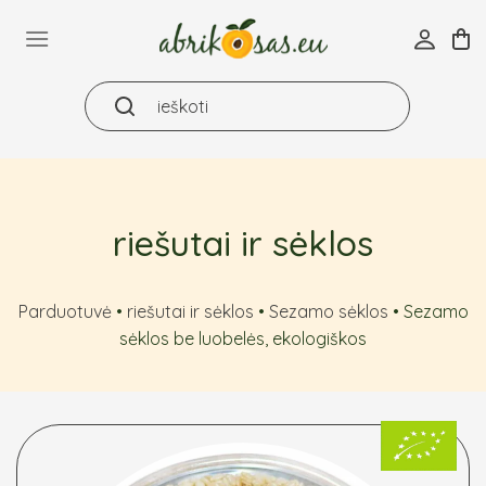
Skip
to
content
riešutai ir sėklos
Parduotuvė
•
riešutai ir sėklos
•
Sezamo sėklos
•
Sezamo
sėklos be luobelės, ekologiškos