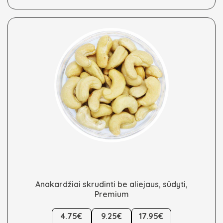
may
be
chosen
on
the
product
page
Anakardžiai skrudinti be aliejaus, sūdyti,
Premium
This
4.75€
9.25€
17.95€
product