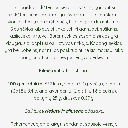
Ekologiškos lukštentos sezamo sėklos, lyginant su
nelukštentomis sėklomis
, yra švelnesnio ir kremiškesnio
skonio. Jos yra minkštesnės, tad lengviau kramtomos.
Šios sėklos labiausiai tinka tahini gamybai, sušiams,
azijietiškai virtuvei. Būtent tokios sezamo sėklos yra
daugiausiai paplitusios Lietuvos rinkoje. Kadangi sėklos
yra be luobelės, norint jas paskrudinti reikia mažiau laiko
ir daugiau atidumo, nes jas lengva perkepinti.
Kilmės šalis:
Pakistanas
100 g produkto:
632 kcal, riebalų 57 g, sočiųjų riebalų
rūgščių 8,4 g, angliavandenių 12 g (iš jų 1,6 g cukrų),
baltymų 23 g, druskos 0,07 g.
Gali turėti
riešutų
ir
gliuteno
pėdsakų.
Rekomenduojame laikyti sandariai, sausoje vėsioje