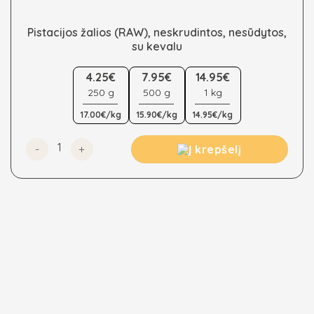
Pistacijos žalios (RAW), neskrudintos, nesūdytos,
su kevalu
This
4.25€
7.95€
14.95€
product
250 g
500 g
1 kg
has
multiple
17.00€/kg
15.90€/kg
14.95€/kg
variants.
The
produkto kiekis: Pistacijos žalios (RAW), neskrudintos, n
Į krepšelį
options
may
be
chosen
on
the
product
page