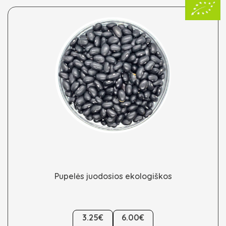
be
chosen
on
the
product
page
Pupelės juodosios ekologiškos
This
3.25€
6.00€
product