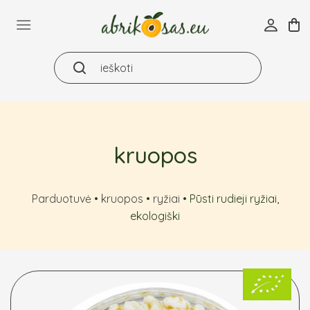
Skip
to
content
kruopos
Parduotuvė
•
kruopos
•
ryžiai
•
Pūsti rudieji ryžiai,
ekologiški