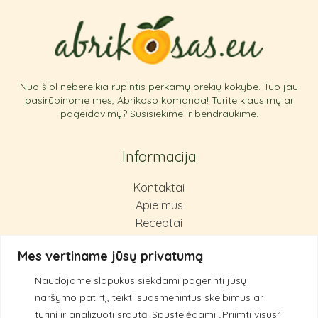
Nuo šiol nebereikia rūpintis perkamų prekių kokybe. Tuo jau
pasirūpinome mes, Abrikoso komanda! Turite klausimų ar
pageidavimų? Susisiekime ir bendraukime.
Informacija
Kontaktai
Apie mus
Receptai
Pirkimas ir grąžinimas
Mes vertiname jūsų privatumą
Privatumo politika
Naudojame slapukus siekdami pagerinti jūsų
Kokybės principai
naršymo patirtį, teikti suasmenintus skelbimus ar
turinį ir analizuoti srautą.
Spustelėdami „Priimti visus“