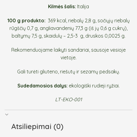
Kilmės šalis:
Italija
100 g produkto:
369 kcal, riebalų 2,8 g, sočiųjų riebalų
rūgščių 0,7 g, angliavandenių 77,3 g (iš jų 0,6 g cukrų),
baltymų 7,5 g, skaidulų – 2,5-3 g, druskos 0,0025 g.
Rekomenduojame laikyti sandariai, sausoje vėsioje
vietoje.
Gali turėti gliuteno, riešutų ir sezamų pėdsakų.
Sudedamosios dalys:
ekologiški rudieji ryžiai.
LT-EKO-001
Atsiliepimai (0)