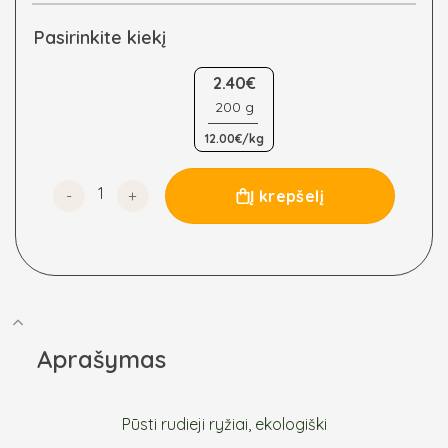
Pasirinkite kiekį
2.40€
200 g
12.00€/kg
produkto kiekis: Pūsti rudieji ryžiai, ekologiški
Į krepšelį
Aprašymas
Pūsti rudieji ryžiai, ekologiški